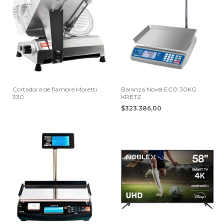
Cortadora de fiambre Moretti
Balanza Novel ECO 30KG
330
KRETZ
$323.386,00