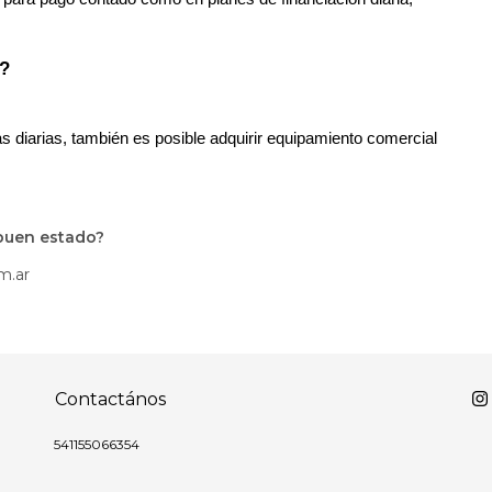
o?
 diarias, también es posible adquirir equipamiento comercial 
 buen estado?
m.ar
Contactános
541155066354