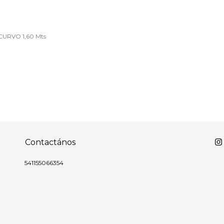
CURVO 1,60 Mts
Contactános
541155066354